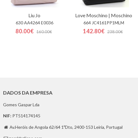
Liu Jo
Love Moschino | Moschino
630 AA4264 E0036
664 JC4161PP1MLM
80.00€
142.80€
160.00€
238.00€
DADOS DA EMPRESA
Gomes Gaspar Lda
NIF:
PT514174145
Av.Heróis de Angola 62/64 1ºDto, 2400-153 Leiria, Portugal
