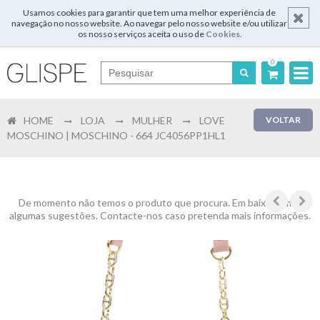
Usamos cookies para garantir que tem uma melhor experiência de
navegação no nosso website. Ao navegar pelo nosso website e/ou utilizar
os nosso serviços aceita o uso de
Cookies
.
0
Português
HOME
LOJA
MULHER
LOVE
VOLTAR
English
MOSCHINO | MOSCHINO - 664 JC4056PP1HL1
Español
Français
De momento não temos o produto que procura. Em baixo temos
algumas sugestões. Contacte-nos caso pretenda mais informações.
Login
Registar