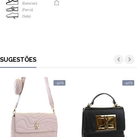
(Exterior)
(Forro)
(Sola)
SUGESTÕES
-50%
-40%