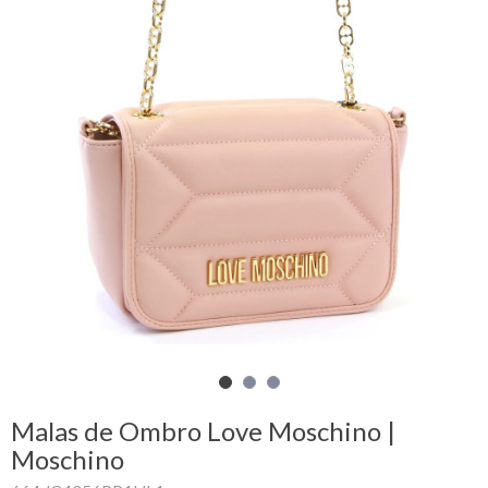
Carrinho
de
compras
Glispe
Mulher
Homem
Marcas
Outlet
Malas de Ombro Love Moschino |
Facebook
Moschino
Sobre
nós