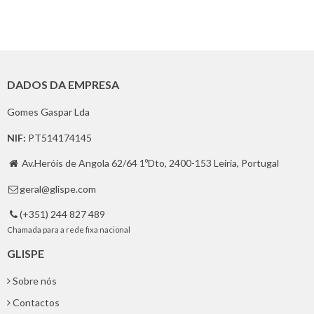
DADOS DA EMPRESA
Gomes Gaspar Lda
NIF:
PT514174145
Av.Heróis de Angola 62/64 1ºDto, 2400-153 Leiria, Portugal

geral@glispe.com

(+351) 244 827 489

Chamada para a rede fixa nacional
GLISPE
Sobre nós
Contactos