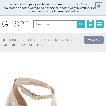
Usamos cookies para garantir que tem uma melhor experiência de
navegação no nosso website. Ao navegar pelo nosso website e/ou utilizar
os nosso serviços aceita o uso de
Cookies
.
0
Português
HOME
LOJA
MULHER
NERO
VOLTAR
English
GIARDINI - 459 E615641DE
Español
Français
Login
Registar