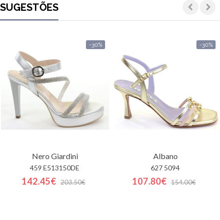
SUGESTÕES
-30%
-30%
Nero Giardini
Albano
459 E513150DE
627 5094
142.45€
107.80€
203.50€
154.00€