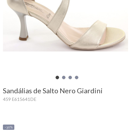
Carrinho
de
compras
Glispe
Mulher
Homem
Marcas
Sandálias de Salto Nero Giardini
Outlet
459 E615641DE
Facebook
Sobre
-30%
nós