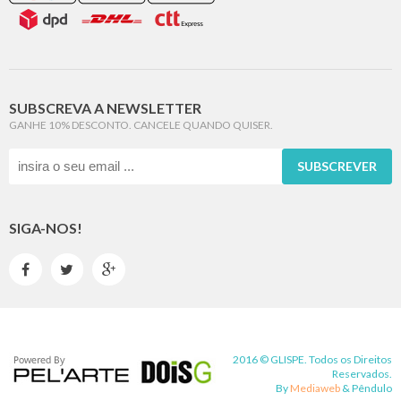
SUBSCREVA A NEWSLETTER
GANHE 10% DESCONTO. CANCELE QUANDO QUISER.
SUBSCREVER
SIGA-NOS!



2016 © GLISPE. Todos os Direitos
Reservados.
By
Mediaweb
&
Pêndulo