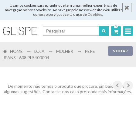
Usamos cookies para garantir que tem uma melhor experiência de
navegação no nosso website. Ao navegar pelo nosso website e/ou utilizar
os nosso serviços aceita o uso de
Cookies
.
0
Português
HOME
LOJA
MULHER
PEPE
VOLTAR
English
JEANS - 608 PLS400004
Español
Français
De momento não temos o produto que procura. Em baixo temos
algumas sugestões. Contacte-nos caso pretenda mais informações.
Login
Registar