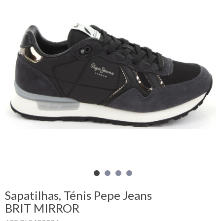
Carrinho
de
compras
Glispe
Mulher
Homem
Marcas
Outlet
Sapatilhas, Ténis Pepe Jeans
Facebook
BRIT MIRROR
Sobre
nós