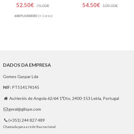
52.50€
54.50€
75.00€
109.00€
608 PLS400030
(+ Cores)
DADOS DA EMPRESA
Gomes Gaspar Lda
NIF:
PT514174145
Av.Heróis de Angola 62/64 1ºDto, 2400-153 Leiria, Portugal

geral@glispe.com

(+351) 244 827 489

Chamada para a rede fixa nacional