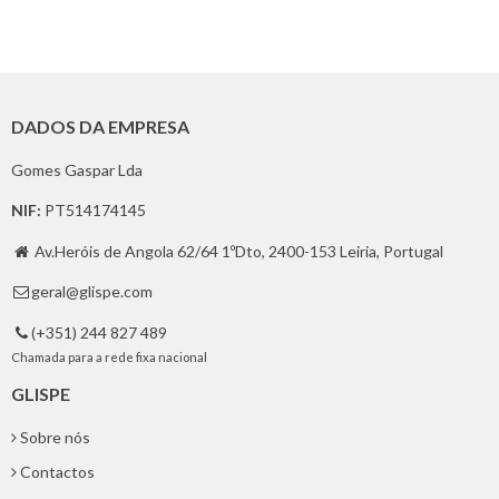
DADOS DA EMPRESA
Gomes Gaspar Lda
NIF:
PT514174145
Av.Heróis de Angola 62/64 1ºDto, 2400-153 Leiria, Portugal

geral@glispe.com

(+351) 244 827 489

Chamada para a rede fixa nacional
GLISPE
Sobre nós
Contactos