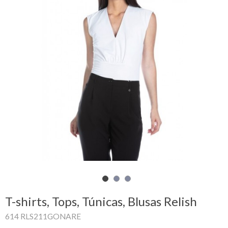
Carrinho
de
compras
Glispe
Mulher
Homem
Marcas
Outlet
T-shirts, Tops, Túnicas, Blusas Relish
Facebook
614 RLS211GONARE
Sobre
nós