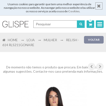
Usamos cookies para garantir que tem uma melhor experiência de
navegação no nosso website. Ao navegar pelo nosso website e/ou utilizar
os nosso serviços aceita o uso de
Cookies
.
0
Português
HOME
LOJA
MULHER
RELISH -
VOLTAR
English
614 RLS211GONARE
Español
Français
De momento não temos o produto que procura. Em baixo temos
algumas sugestões. Contacte-nos caso pretenda mais informações.
Login
Registar