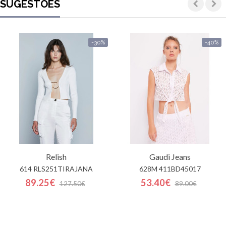
SUGESTÕES
-30%
-40%
Relish
Gaudi Jeans
614 RLS251TIRAJANA
628M 411BD45017
89.25€
53.40€
127.50€
89.00€