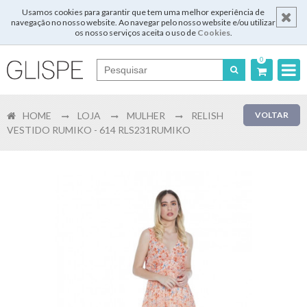
Usamos cookies para garantir que tem uma melhor experiência de
navegação no nosso website. Ao navegar pelo nosso website e/ou utilizar
os nosso serviços aceita o uso de
Cookies
.
0
Português
HOME
LOJA
MULHER
RELISH
VOLTAR
English
VESTIDO RUMIKO - 614 RLS231RUMIKO
Español
Français
Login
Registar