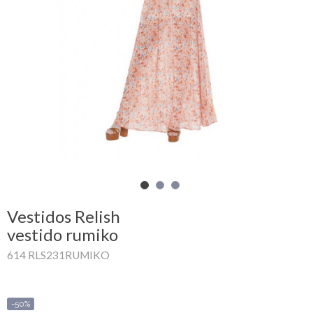
Carrinho
de
compras
Glispe
Mulher
Homem
Marcas
Vestidos Relish
Outlet
vestido rumiko
614 RLS231RUMIKO
Facebook
Sobre
-50%
nós