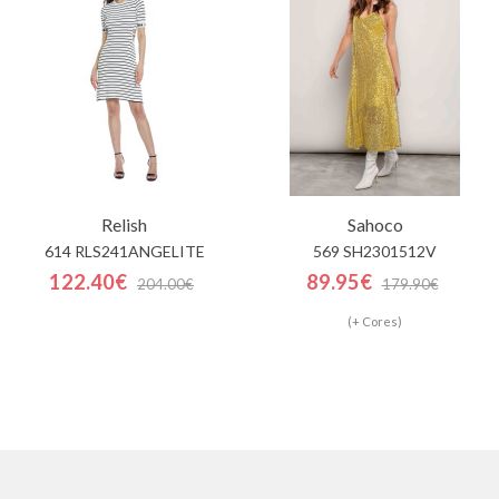
Relish
Sahoco
614 RLS241ANGELITE
569 SH2301512V
122.40€
89.95€
204.00€
179.90€
(+ Cores)