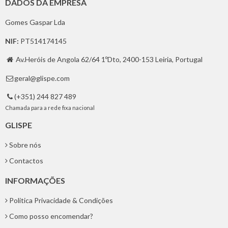
DADOS DA EMPRESA
Gomes Gaspar Lda
NIF:
PT514174145
Av.Heróis de Angola 62/64 1ºDto, 2400-153 Leiria, Portugal

geral@glispe.com

(+351) 244 827 489

Chamada para a rede fixa nacional
GLISPE
Sobre nós
Contactos
INFORMAÇÕES
Politica Privacidade & Condições
Como posso encomendar?