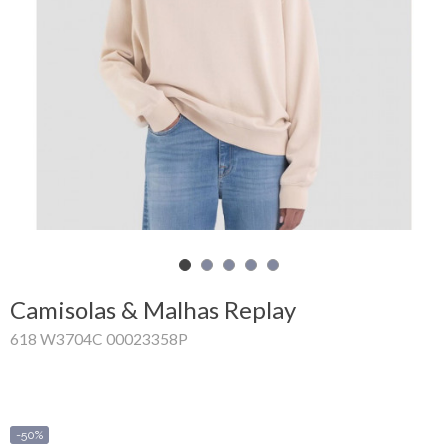
Carrinho
de
compras
Glispe
Mulher
Homem
Marcas
Camisolas & Malhas Replay
Outlet
618 W3704C 00023358P
Facebook
Sobre
-50%
nós