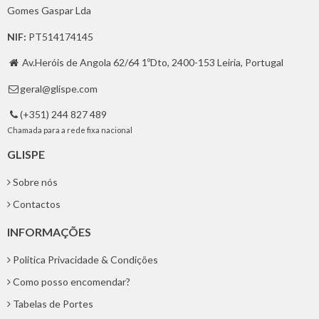
Gomes Gaspar Lda
NIF:
PT514174145
Av.Heróis de Angola 62/64 1ºDto, 2400-153 Leiria, Portugal

geral@glispe.com

(+351) 244 827 489

Chamada para a rede fixa nacional
GLISPE
Sobre nós
Contactos
INFORMAÇÕES
Politica Privacidade & Condições
Como posso encomendar?
Tabelas de Portes