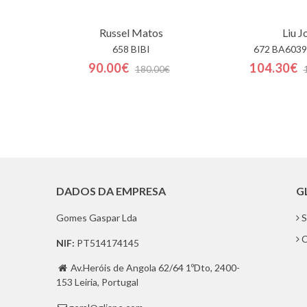
Russel Matos
Liu J
658 BIBI
672 BA6039
90.00€
104.30€
180.00€
DADOS DA EMPRESA
G
Gomes Gaspar Lda
S
C
NIF:
PT514174145
Av.Heróis de Angola 62/64 1ºDto, 2400-

153 Leiria, Portugal