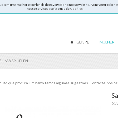
ue tem uma melhor experiência de navegação no nosso website. Ao navegar pelo noss
nosso serviços aceita o uso de
Cookies
.
GLISPE
MULHER
 - 658 59 HELEN
uto que procura. Em baixo temos algumas sugestões. Contacte-nos cas
Sa
65