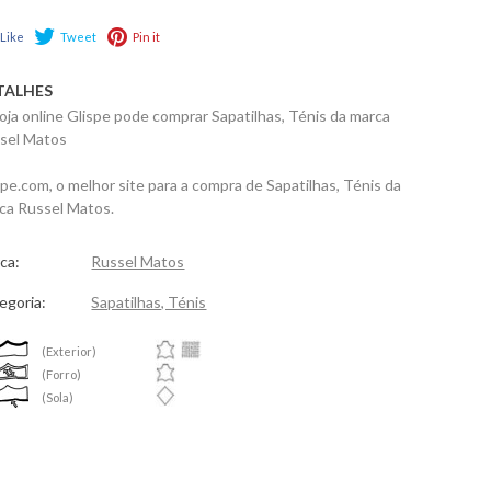
Like
Tweet
Pin it
TALHES
loja online Glispe pode comprar Sapatilhas, Ténis da marca
sel Matos
spe.com, o melhor site para a compra de Sapatilhas, Ténis da
ca Russel Matos.
ca:
Russel Matos
egoria:
Sapatilhas, Ténis
(Exterior)
(Forro)
(Sola)