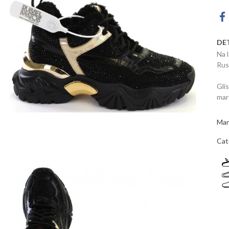
DE
Na 
Rus
Gli
mar
Mar
Cat