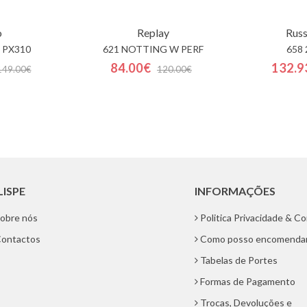
o
Replay
Russ
 PX310
621 NOTTING W PERF
658 
84.00€
132.9
149.00€
120.00€
LISPE
INFORMAÇÕES
obre nós
Politica Privacidade & C
ontactos
Como posso encomenda
Tabelas de Portes
Formas de Pagamento
Trocas, Devoluções e