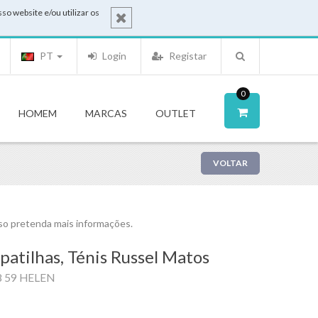
o website e/ou utilizar os
PT
Login
Registar
0
HOMEM
MARCAS
OUTLET
VOLTAR
o pretenda mais informações.
patilhas, Ténis Russel Matos
8 59 HELEN