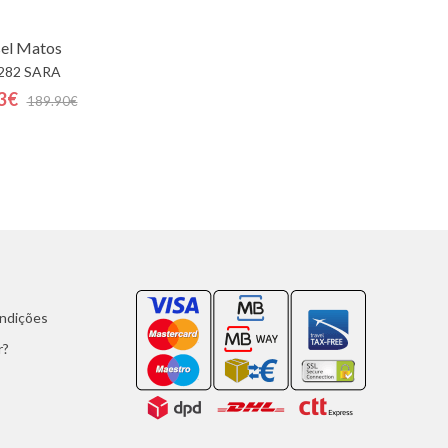
el Matos
282 SARA
3€
189.90€
ondições
r?