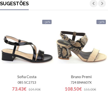
SUGESTÕES
-30%
-30%
Sofia Costa
Bruno Premi
085 SC2713
724 BN4607X
73.43€
108.50€
104.90€
155.00€