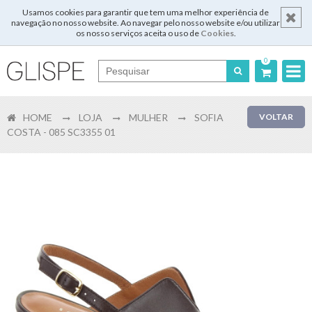
Usamos cookies para garantir que tem uma melhor experiência de
navegação no nosso website. Ao navegar pelo nosso website e/ou utilizar
os nosso serviços aceita o uso de
Cookies
.
0
Português
HOME
LOJA
MULHER
SOFIA
VOLTAR
English
COSTA - 085 SC3355 01
Español
Français
Login
Registar