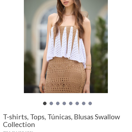
Carrinho
de
compras
Glispe
Mulher
Homem
Marcas
Outlet
T-shirts, Tops, Túnicas, Blusas Swallow
Facebook
Collection
Sobre
nós