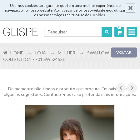
Usamos cookies para garantir que tem uma melhor experiência de
navegação no nosso website. Ao navegar pelo nosso website e/ou utilizar
os nosso serviços aceita o uso de
Cookies
.
0
Português
HOME
LOJA
MULHER
SWALLOW
VOLTAR
English
COLLECTION - 701 SW5245SL
Español
Français
De momento não temos o produto que procura. Em baixo temos
algumas sugestões. Contacte-nos caso pretenda mais informações.
Login
Registar