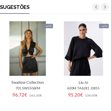
SUGESTÕES
-40%
-30%
Swallow Collection
Liu Jo
701 SW5506FM
630M TA6281 J3855
96.72€
95.20€
161.20€
136.00€