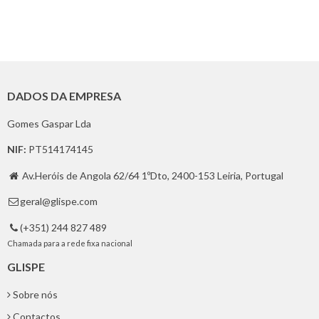
DADOS DA EMPRESA
Gomes Gaspar Lda
NIF:
PT514174145
Av.Heróis de Angola 62/64 1ºDto, 2400-153 Leiria, Portugal

geral@glispe.com

(+351) 244 827 489

Chamada para a rede fixa nacional
GLISPE
Sobre nós
Contactos