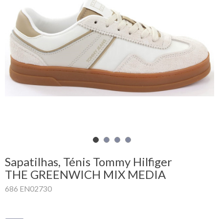
Carrinho
de
compras
Glispe
Mulher
Homem
Marcas
Outlet
Sapatilhas, Ténis Tommy Hilfiger
THE GREENWICH MIX MEDIA
686 EN02730
Facebook
Sobre
nós