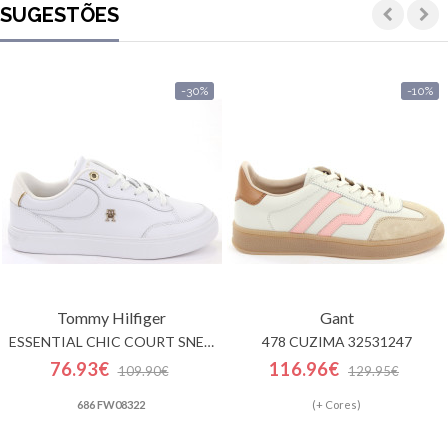
SUGESTÕES
-30%
-10%
Tommy Hilfiger
Gant
ESSENTIAL CHIC COURT SNEAKER
478 CUZIMA 32531247
76.93€
116.96€
109.90€
129.95€
686 FW08322
(+ Cores)