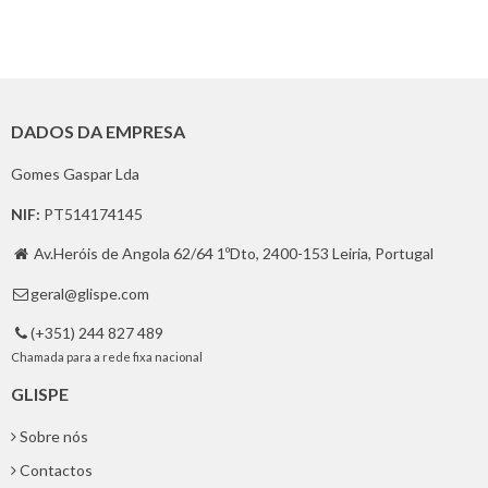
DADOS DA EMPRESA
Gomes Gaspar Lda
NIF:
PT514174145
Av.Heróis de Angola 62/64 1ºDto, 2400-153 Leiria, Portugal

geral@glispe.com

(+351) 244 827 489

Chamada para a rede fixa nacional
GLISPE
Sobre nós
Contactos