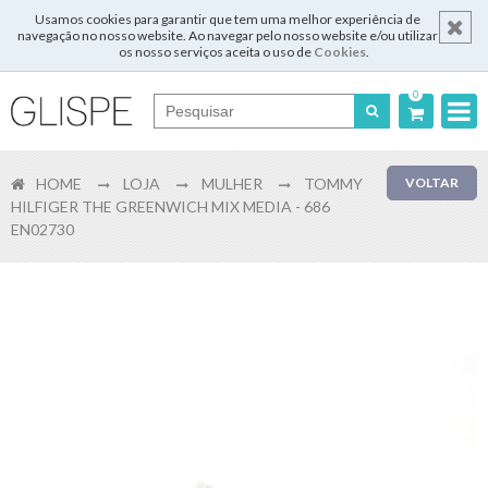
Usamos cookies para garantir que tem uma melhor experiência de
navegação no nosso website. Ao navegar pelo nosso website e/ou utilizar
os nosso serviços aceita o uso de
Cookies
.
0
Português
HOME
LOJA
MULHER
TOMMY
VOLTAR
English
HILFIGER THE GREENWICH MIX MEDIA - 686
EN02730
Español
Français
Login
Registar