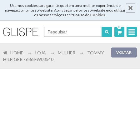
Usamos cookies para garantir que tem uma melhor experiência de
navegação no nosso website. Ao navegar pelo nosso website e/ou utilizar
os nosso serviços aceita o uso de
Cookies
.
0
Português
HOME
LOJA
MULHER
TOMMY
VOLTAR
English
HILFIGER - 686 FW08540
Español
Français
Login
Registar