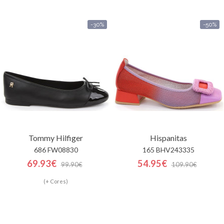
-30%
-50%
Tommy Hilfiger
Hispanitas
686 FW08830
165 BHV243335
69.93€
54.95€
99.90€
109.90€
(+ Cores)