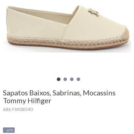
Carrinho
de
compras
Glispe
Mulher
Homem
Marcas
Sapatos Baixos, Sabrinas, Mocassins
Outlet
Tommy Hilfiger
686 FW08540
Facebook
Sobre
-30%
nós