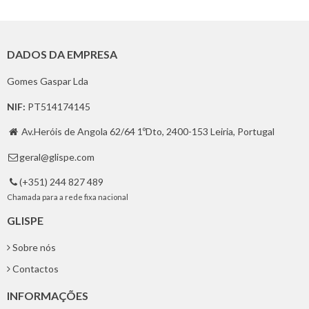
DADOS DA EMPRESA
Gomes Gaspar Lda
NIF:
PT514174145
Av.Heróis de Angola 62/64 1ºDto, 2400-153 Leiria, Portugal

geral@glispe.com

(+351) 244 827 489

Chamada para a rede fixa nacional
GLISPE
Sobre nós
Contactos
INFORMAÇÕES