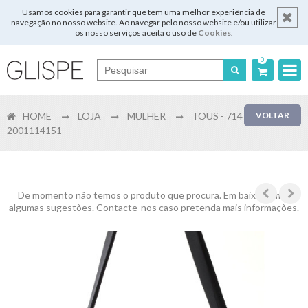
Usamos cookies para garantir que tem uma melhor experiência de
navegação no nosso website. Ao navegar pelo nosso website e/ou utilizar
os nosso serviços aceita o uso de
Cookies
.
0
Português
HOME
LOJA
MULHER
TOUS - 714
VOLTAR
English
2001114151
Español
Français
De momento não temos o produto que procura. Em baixo temos
algumas sugestões. Contacte-nos caso pretenda mais informações.
Login
Registar