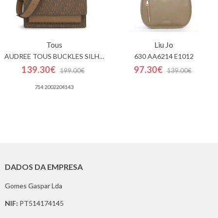
Tous
Liu Jo
AUDREE TOUS BUCKLES SILHOUETTE
630 AA6214 E1012
139.30€
97.30€
199.00€
139.00€
714 2002204143
DADOS DA EMPRESA
Gomes Gaspar Lda
NIF:
PT514174145