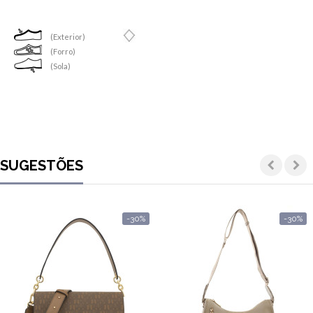
(Exterior)
(Forro)
(Sola)
SUGESTÕES
-30%
-30%