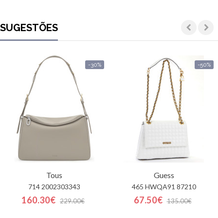
SUGESTÕES
-30%
-50%
Tous
Guess
714 2002303343
465 HWQA91 87210
160.30€
67.50€
229.00€
135.00€