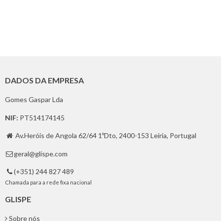
DADOS DA EMPRESA
Gomes Gaspar Lda
NIF:
PT514174145
Av.Heróis de Angola 62/64 1ºDto, 2400-153 Leiria, Portugal

geral@glispe.com

(+351) 244 827 489

Chamada para a rede fixa nacional
GLISPE
Sobre nós