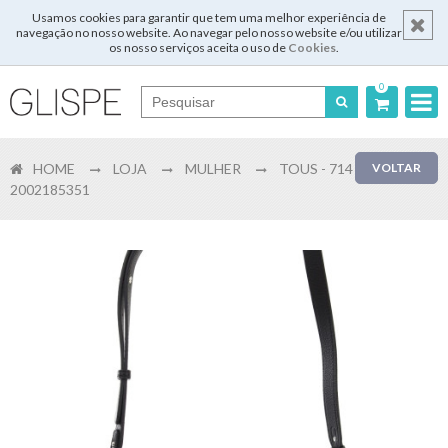
Usamos cookies para garantir que tem uma melhor experiência de
navegação no nosso website. Ao navegar pelo nosso website e/ou utilizar
os nosso serviços aceita o uso de
Cookies
.
0
Português
HOME
LOJA
MULHER
TOUS - 714
VOLTAR
English
2002185351
Español
Français
Login
Registar