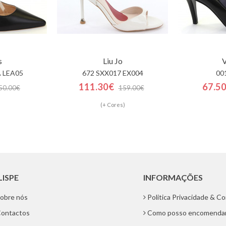
s
Liu Jo
V
 LEA05
672 SXX017 EX004
00
111.30€
67.5
50.00€
159.00€
(+ Cores)
LISPE
INFORMAÇÕES
obre nós
Politica Privacidade & C
ontactos
Como posso encomenda