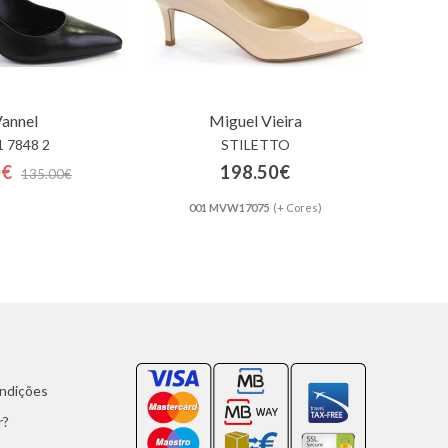
annel
Miguel Vieira
1 7848 2
STILETTO
0€
198.50€
135.00€
001 MVW17075
(+ Cores)
ondições
r?