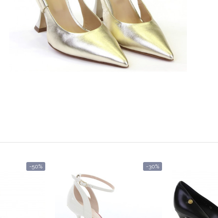
-50%
-30%