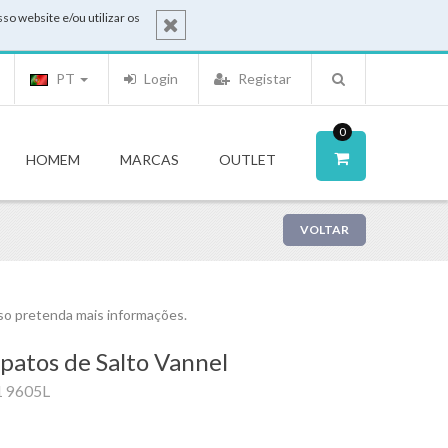
o website e/ou utilizar os
PT
Login
Registar
0
HOMEM
MARCAS
OUTLET
VOLTAR
o pretenda mais informações.
patos de Salto Vannel
1 9605L