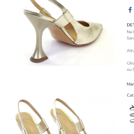
DE
Na 
San
Alt
Gli
ou 
Mar
Cat