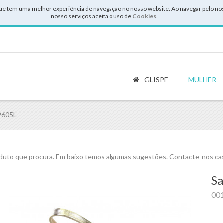
ue tem uma melhor experiência de navegação no nosso website. Ao navegar pelo noss
nosso serviços aceita o uso de
Cookies
.
GLISPE
MULHER
9605L
uto que procura. Em baixo temos algumas sugestões. Contacte-nos cas
Sa
00