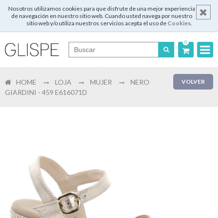
Nosotros utilizamos cookies para que disfrute de una mejor experiencia
de navegación en nuestro sitio web. Cuando usted navega por nuestro
sitio web y/o utiliza nuestros servicios acepta el uso de
Cookies
.
0
Português
HOME
LOJA
MUJER
NERO
VOLVER
English
GIARDINI - 459 E616071D
Español
Français
Login
Registrar