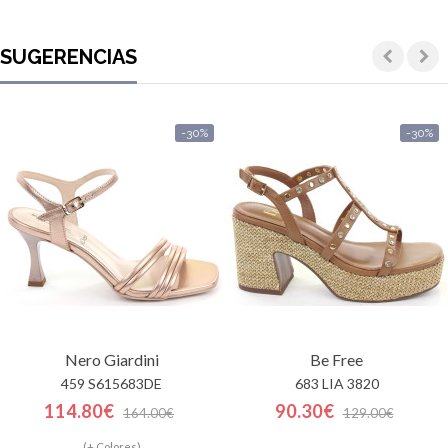
SUGERENCIAS
-30%
-30%
Nero Giardini
Be Free
459 S615683DE
683 LIA 3820
114.80€
90.30€
164.00€
129.00€
(+ Colores)