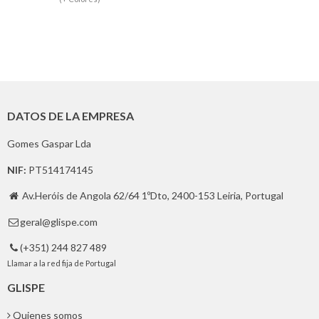
DATOS DE LA EMPRESA
Gomes Gaspar Lda
NIF:
PT514174145
Av.Heróis de Angola 62/64 1ºDto, 2400-153 Leiria, Portugal

geral@glispe.com

(+351) 244 827 489

Llamar a la red fija de Portugal
GLISPE
Quienes somos