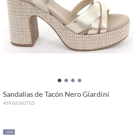
Mi
cesta
Glispe
Mujer
Hombre
Marcas
Outlet
Sandalias de Tacón Nero Giardini
459 E616071D
Facebook
Quienes
somos
-30%