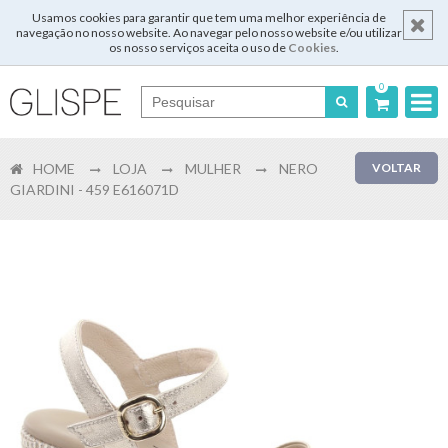
Usamos cookies para garantir que tem uma melhor experiência de
navegação no nosso website. Ao navegar pelo nosso website e/ou utilizar
os nosso serviços aceita o uso de
Cookies
.
0
Português
HOME
LOJA
MULHER
NERO
VOLTAR
English
GIARDINI - 459 E616071D
Español
Français
Login
Registar