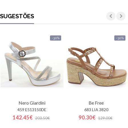
SUGESTÕES
-30%
-30%
Nero Giardini
Be Free
459 E513150DE
683 LIA 3820
142.45€
90.30€
203.50€
129.00€