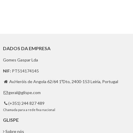
DADOS DA EMPRESA
Gomes Gaspar Lda
NIF:
PT514174145
Av.Heróis de Angola 62/64 1ºDto, 2400-153 Leiria, Portugal

geral@glispe.com

(+351) 244 827 489

Chamada para a rede fixa nacional
GLISPE
Sobre nós