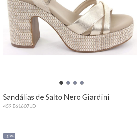
Carrinho
de
compras
Glispe
Mulher
Homem
Marcas
Sandálias de Salto Nero Giardini
Outlet
459 E616071D
Facebook
Sobre
-30%
nós