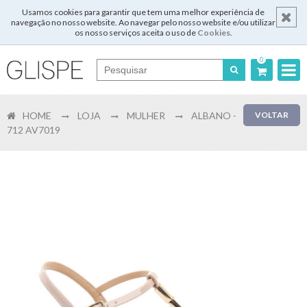
Usamos cookies para garantir que tem uma melhor experiência de
navegação no nosso website. Ao navegar pelo nosso website e/ou utilizar
os nosso serviços aceita o uso de
Cookies
.
0
Português
HOME
LOJA
MULHER
ALBANO -
VOLTAR
English
712 AV7019
Español
Français
Login
Registar