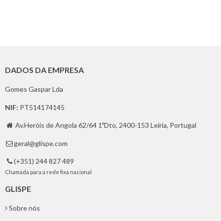
DADOS DA EMPRESA
Gomes Gaspar Lda
NIF:
PT514174145
Av.Heróis de Angola 62/64 1ºDto, 2400-153 Leiria, Portugal

geral@glispe.com

(+351) 244 827 489

Chamada para a rede fixa nacional
GLISPE
Sobre nós