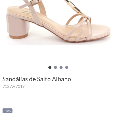
Carrinho
de
compras
Glispe
Mulher
Homem
Marcas
Sandálias de Salto Albano
Outlet
712 AV7019
Facebook
Sobre
-30%
nós