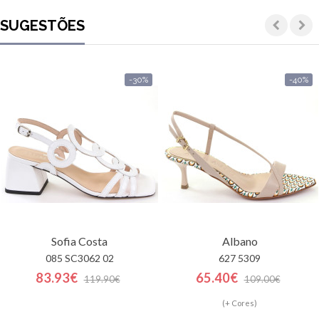
SUGESTÕES
-30%
-40%
Sofia Costa
Albano
085 SC3062 02
627 5309
83.93€
65.40€
119.90€
109.00€
(+ Cores)