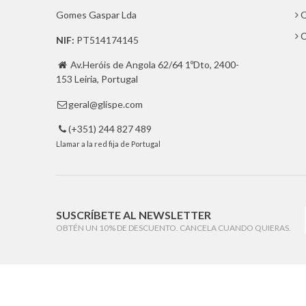
Gomes Gaspar Lda
Q
C
NIF:
PT514174145
Av.Heróis de Angola 62/64 1ºDto, 2400-

153 Leiria, Portugal
geral@glispe.com

(+351) 244 827 489

Llamar a la red fija de Portugal
SUSCRÍBETE AL NEWSLETTER
OBTÉN UN 10% DE DESCUENTO. CANCELA CUANDO QUIERAS.