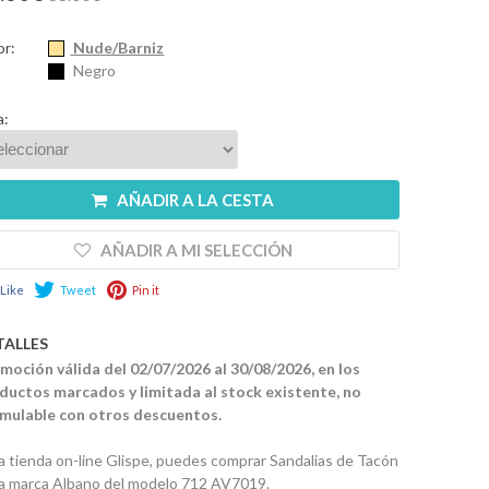
or:
Nude/Barniz
Negro
a:
AÑADIR A LA CESTA
AÑADIR A MI SELECCIÓN
Like
Tweet
Pin it
TALLES
moción válida del 02/07/2026 al 30/08/2026, en los
ductos marcados y limitada al stock existente, no
mulable con otros descuentos.
la tienda on-line Glispe, puedes comprar Sandalias de Tacón
la marca Albano del modelo 712 AV7019.