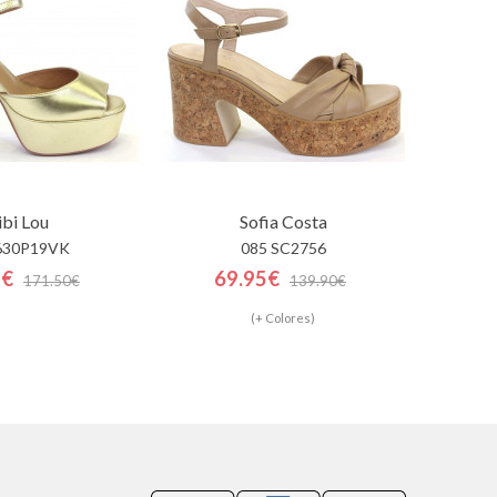
ibi Lou
Sofia Costa
630P19VK
085 SC2756
5€
69.95€
171.50€
139.90€
(+ Colores)