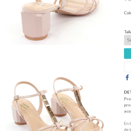
Col
Tall
DE
Pro
pro
acu
En 
de 