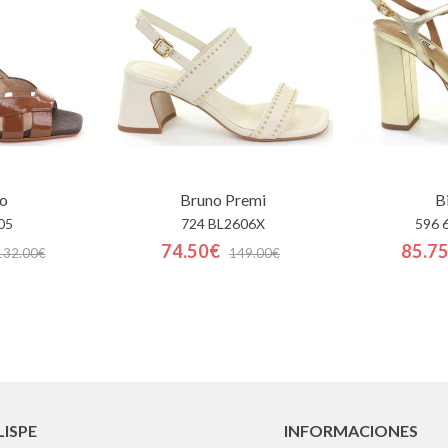
o
Bruno Premi
B
05
724 BL2606X
596 
74.50€
85.7
132.00€
149.00€
LISPE
INFORMACIONES