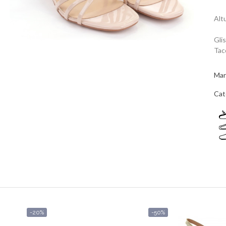
Alt
Gli
Tac
Mar
Cat
-20%
-50%