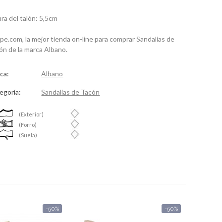
ura del talón: 5,5cm
spe.com, la mejor tienda on-line para comprar Sandalias de
ón de la marca Albano.
ca:
Albano
egoría:
Sandalias de Tacón
(Exterior)
(Forro)
(Suela)
-50%
-50%