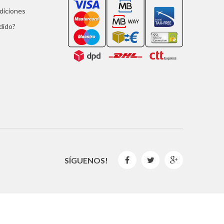
ndiciones
dido?
SÍGUENOS!



2016 © GLISPE. Todos los derechos reservados.