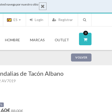
sted navega por nuestro sitio
ES
Login
Registrar
0
HOMBRE
MARCAS
OUTLET
VOLVER
ndalias de Tacón Albano
2 AV7019
0%
.60€
88.00€