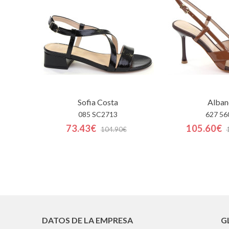
Sofia Costa
Alban
085 SC2713
627 56
73.43€
105.60€
104.90€
DATOS DE LA EMPRESA
G