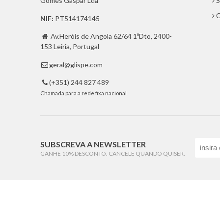
Gomes Gaspar Lda
S
C
NIF:
PT514174145
Av.Heróis de Angola 62/64 1ºDto, 2400-

153 Leiria, Portugal
geral@glispe.com

(+351) 244 827 489

Chamada para a rede fixa nacional
SUBSCREVA A NEWSLETTER
GANHE 10% DESCONTO. CANCELE QUANDO QUISER.