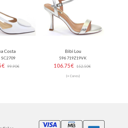
ia Costa
Bibi Lou
 SC2709
596 719Z19VK
5€
106.75€
99.90€
152.50€
(+ Cores)