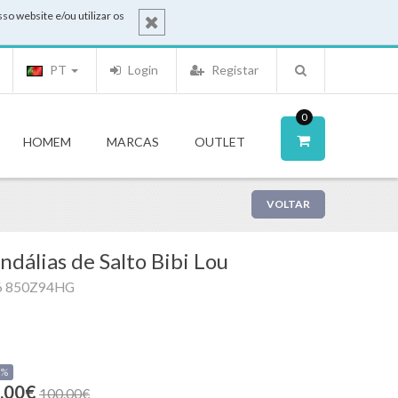
o website e/ou utilizar os
PT
Login
Registar
0
HOMEM
MARCAS
OUTLET
VOLTAR
ndálias de Salto Bibi Lou
6 850Z94HG
0%
.00€
100.00€