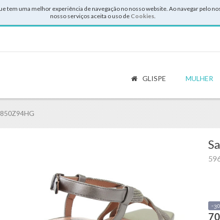
ue tem uma melhor experiência de navegação no nosso website. Ao navegar pelo noss
nosso serviços aceita o uso de
Cookies
.
GLISPE
MULHER
6 850Z94HG
Sa
59
-3
70