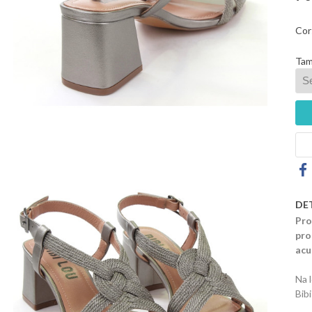
Cor
Tam
DE
Pro
pro
acu
Na 
Bib