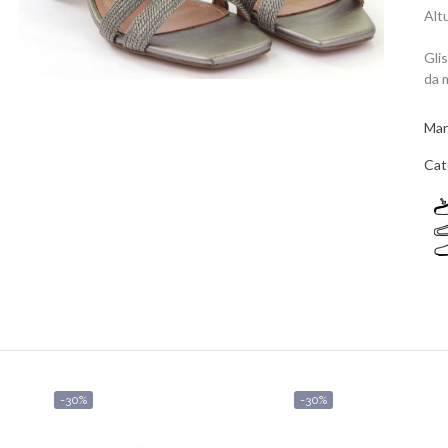
Alt
Gli
da 
Mar
Cat
-30%
-30%