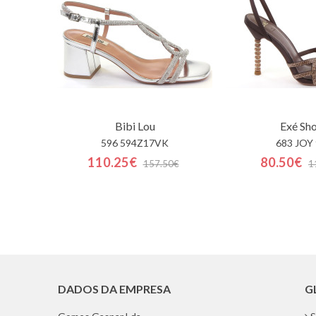
Bibi Lou
Exé Sh
596 594Z17VK
683 JOY
110.25€
80.50€
157.50€
1
DADOS DA EMPRESA
G