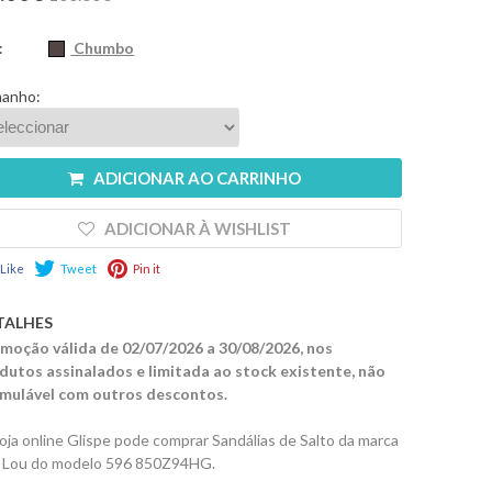
:
Chumbo
anho:
ADICIONAR AO CARRINHO
ADICIONAR À WISHLIST
Like
Tweet
Pin it
TALHES
moção válida de 02/07/2026 a 30/08/2026, nos
dutos assinalados e limitada ao stock existente, não
mulável com outros descontos.
loja online Glispe pode comprar Sandálias de Salto da marca
i Lou do modelo 596 850Z94HG.