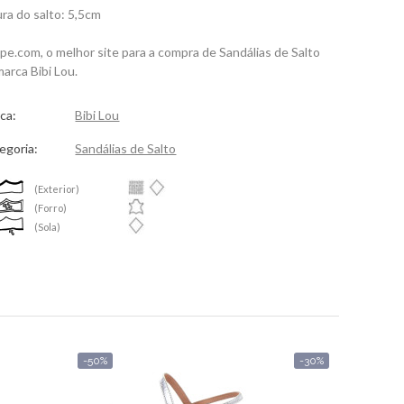
ura do salto: 5,5cm
spe.com, o melhor site para a compra de Sandálias de Salto
marca Bibi Lou.
ca:
Bibi Lou
egoria:
Sandálias de Salto
(Exterior)
(Forro)
(Sola)
-50%
-30%