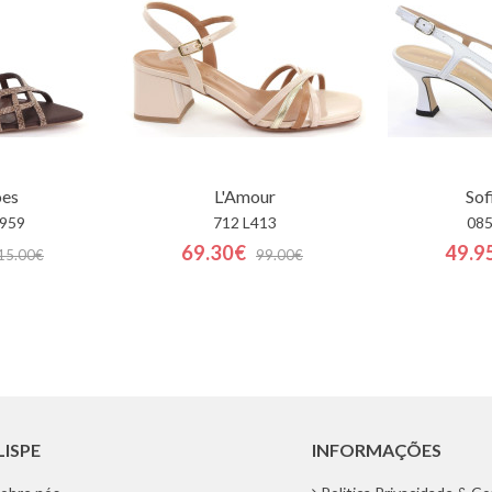
oes
L'Amour
Sof
 959
712 L413
085
69.30€
49.9
15.00€
99.00€
LISPE
INFORMAÇÕES