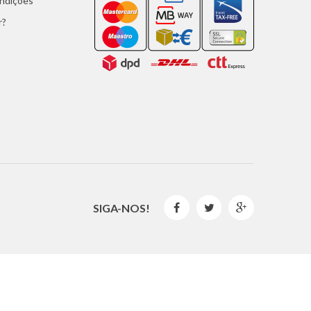
ondições
r?
SIGA-NOS!



2016 © GLISPE. Todos os Direitos Reservados.
By
Mediaweb
&
Pêndulo