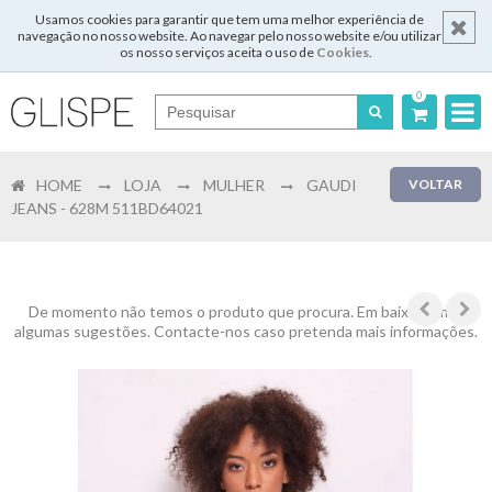
Usamos cookies para garantir que tem uma melhor experiência de
navegação no nosso website. Ao navegar pelo nosso website e/ou utilizar
os nosso serviços aceita o uso de
Cookies
.
0
Português
HOME
LOJA
MULHER
GAUDI
VOLTAR
English
JEANS - 628M 511BD64021
Español
Français
De momento não temos o produto que procura. Em baixo temos
algumas sugestões. Contacte-nos caso pretenda mais informações.
Login
Registar