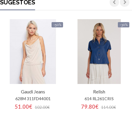
SUGESTÕES
-50%
-30%
Gaudi Jeans
Relish
628M 311FD44001
614 RL261CRIS
51.00€
79.80€
102.00€
114.00€