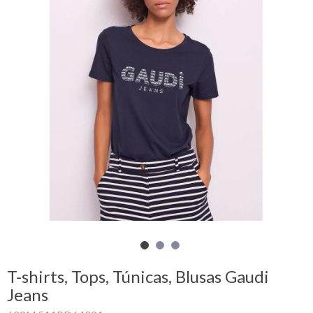
Carrinho
de
compras
Glispe
Mulher
Homem
Marcas
Outlet
T-shirts, Tops, Túnicas, Blusas Gaudi
Facebook
Jeans
Sobre
nós