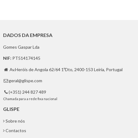
DADOS DA EMPRESA
Gomes Gaspar Lda
NIF:
PT514174145
Av.Heróis de Angola 62/64 1ºDto, 2400-153 Leiria, Portugal

geral@glispe.com

(+351) 244 827 489

Chamada para a rede fixa nacional
GLISPE
Sobre nós
Contactos