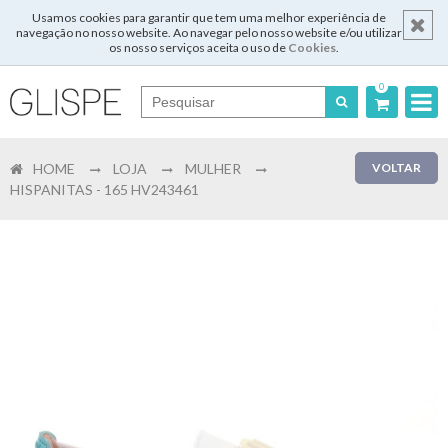
Usamos cookies para garantir que tem uma melhor experiência de
navegação no nosso website. Ao navegar pelo nosso website e/ou utilizar
os nosso serviços aceita o uso de
Cookies
.
0
Português
HOME
LOJA
MULHER
VOLTAR
English
HISPANITAS - 165 HV243461
Español
Français
Login
Registar