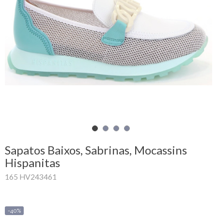
Carrinho
de
compras
Glispe
Mulher
Homem
Marcas
Sapatos Baixos, Sabrinas, Mocassins
Outlet
Hispanitas
165 HV243461
Facebook
Sobre
-40%
nós