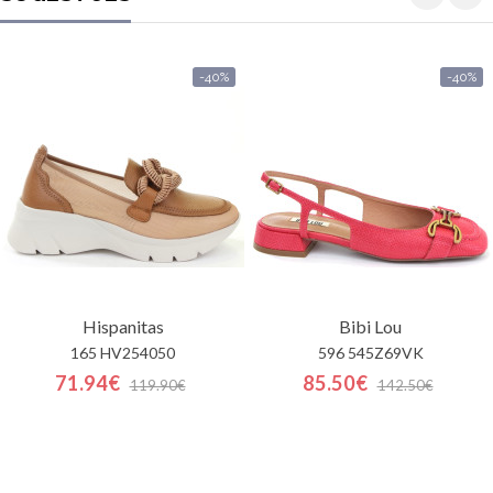
-40%
-40%
Hispanitas
Bibi Lou
165 HV254050
596 545Z69VK
71.94€
85.50€
119.90€
142.50€