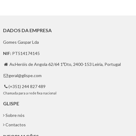
DADOS DA EMPRESA
Gomes Gaspar Lda
NIF:
PT514174145
Av.Heróis de Angola 62/64 1ºDto, 2400-153 Leiria, Portugal

geral@glispe.com

(+351) 244 827 489

Chamada para a rede fixa nacional
GLISPE
Sobre nós
Contactos