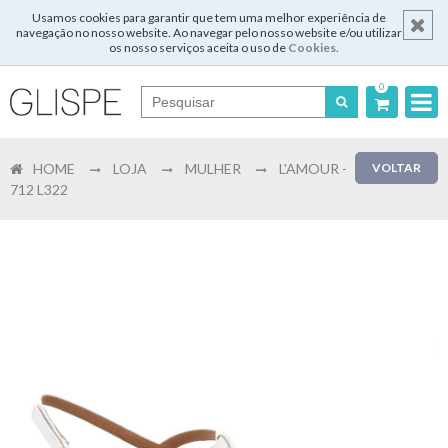
Usamos cookies para garantir que tem uma melhor experiência de
navegação no nosso website. Ao navegar pelo nosso website e/ou utilizar
os nosso serviços aceita o uso de
Cookies
.
0
Português
HOME
LOJA
MULHER
L'AMOUR -
VOLTAR
English
712 L322
Español
Français
Login
Registar