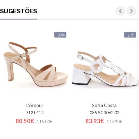
SUGESTÕES
-30%
-30%
L'Amour
Sofia Costa
712 L412
085 SC3062 02
80.50€
83.93€
115.00€
119.90€