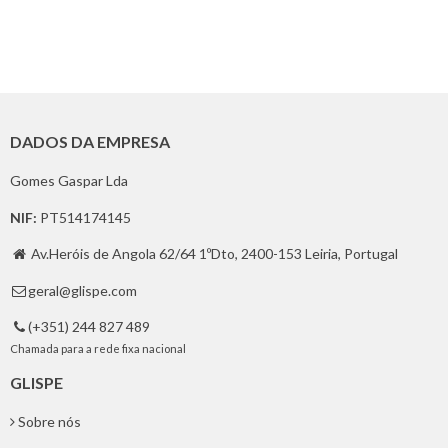
DADOS DA EMPRESA
Gomes Gaspar Lda
NIF:
PT514174145
Av.Heróis de Angola 62/64 1ºDto, 2400-153 Leiria, Portugal

geral@glispe.com

(+351) 244 827 489

Chamada para a rede fixa nacional
GLISPE
Sobre nós