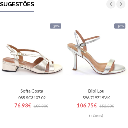
SUGESTÕES
-30%
-30%
Sofia Costa
Bibi Lou
085 SC3407 02
596 719Z19VK
76.93€
106.75€
109.90€
152.50€
(+ Cores)