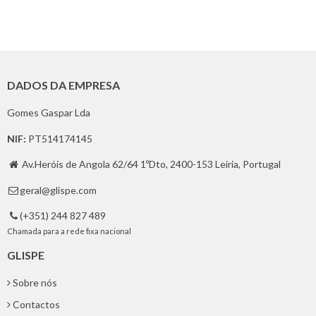
DADOS DA EMPRESA
Gomes Gaspar Lda
NIF:
PT514174145
Av.Heróis de Angola 62/64 1ºDto, 2400-153 Leiria, Portugal

geral@glispe.com

(+351) 244 827 489

Chamada para a rede fixa nacional
GLISPE
Sobre nós
Contactos