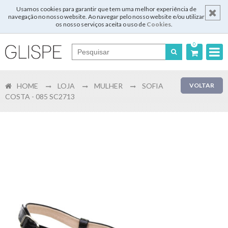
Usamos cookies para garantir que tem uma melhor experiência de
navegação no nosso website. Ao navegar pelo nosso website e/ou utilizar
os nosso serviços aceita o uso de
Cookies
.
0
Português
HOME
LOJA
MULHER
SOFIA
VOLTAR
English
COSTA - 085 SC2713
Español
Français
Login
Registar