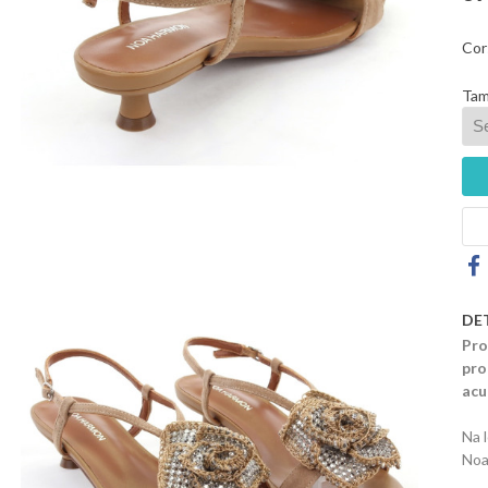
Cor
Tam
DE
Pro
pro
acu
Na 
Noa