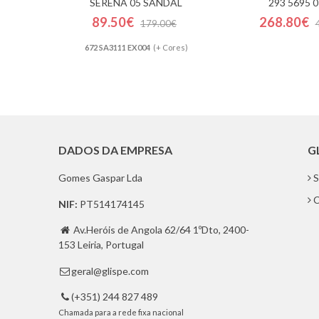
SERENA 05 SANDAL
293 5695 
89.50€
268.80€
179.00€
672 SA3111 EX004
(+ Cores)
DADOS DA EMPRESA
G
Gomes Gaspar Lda
S
C
NIF:
PT514174145
Av.Heróis de Angola 62/64 1ºDto, 2400-

153 Leiria, Portugal
geral@glispe.com

(+351) 244 827 489

Chamada para a rede fixa nacional