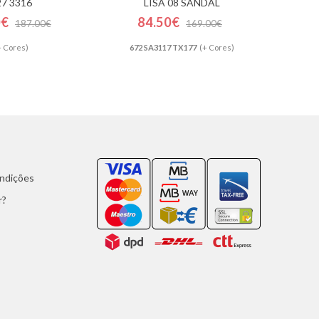
27 3316
LISA 08 SANDAL
0€
84.50€
187.00€
169.00€
+ Cores)
672 SA3117 TX177
(+ Cores)
ondições
r?