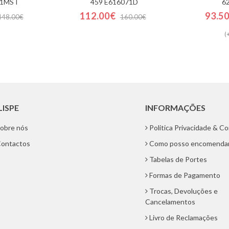
01MST
459 E616071D
6
112.00€
93.5
448.00€
160.00€
(
LISPE
INFORMAÇÕES
obre nós
Politica Privacidade & C
ontactos
Como posso encomenda
Tabelas de Portes
Formas de Pagamento
Trocas, Devoluções e
Cancelamentos
Livro de Reclamações