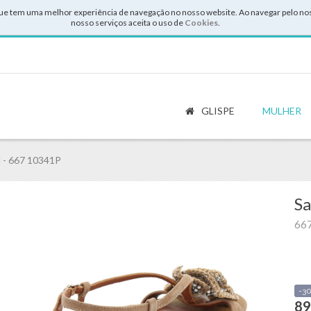
ue tem uma melhor experiência de navegação no nosso website. Ao navegar pelo noss
nosso serviços aceita o uso de
Cookies
.
GLISPE
MULHER
 667 10341P
Sa
66
-3
89