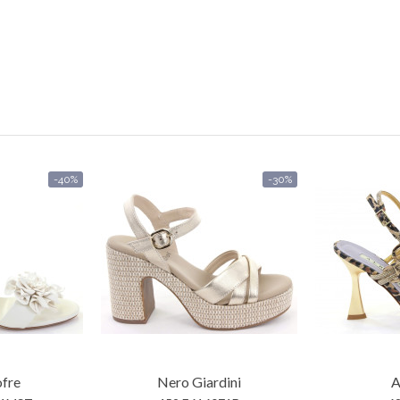
-40%
-30%
ofre
Nero Giardini
A