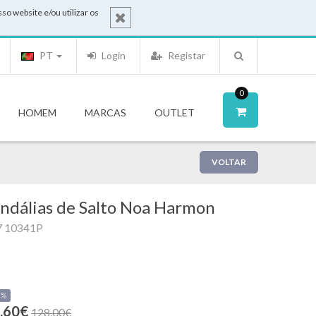
o website e/ou utilizar os
PT
Login
Registar
0
HOMEM
MARCAS
OUTLET
VOLTAR
ndálias de Salto Noa Harmon
7 10341P
0%
.60€
128.00€