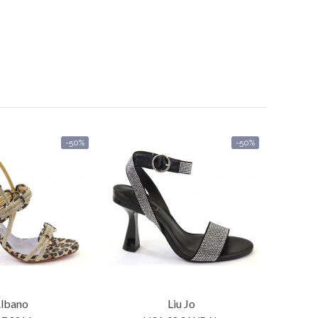
-50%
-50%
lbano
Liu Jo