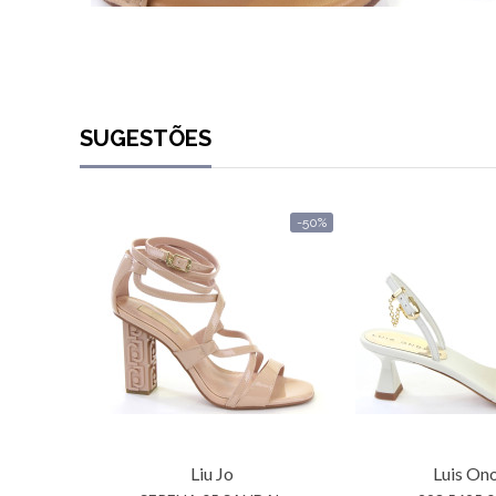
SUGESTÕES
-50%
Liu Jo
Luis On