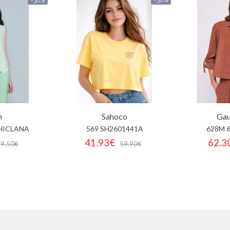
h
Sahoco
Gau
HICLANA
569 SH2601441A
628M 
41.93€
62.3
59.50€
59.90€