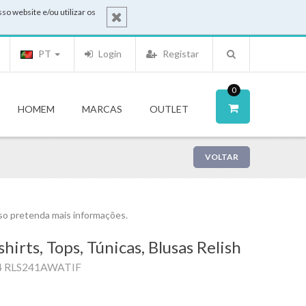
o website e/ou utilizar os
PT
Login
Registar
0
HOMEM
MARCAS
OUTLET
VOLTAR
o pretenda mais informações.
shirts, Tops, Túnicas, Blusas Relish
4 RLS241AWATIF