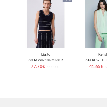
Liu Jo
Relis
630M WA6146 MA81R
614 RLS251C
77.70€
41.65€
111.00€