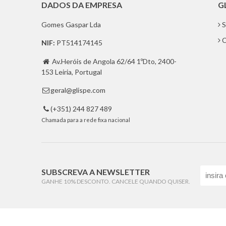
DADOS DA EMPRESA
G
Gomes Gaspar Lda
S
C
NIF:
PT514174145
Av.Heróis de Angola 62/64 1ºDto, 2400-

153 Leiria, Portugal
geral@glispe.com

(+351) 244 827 489

Chamada para a rede fixa nacional
SUBSCREVA A NEWSLETTER
GANHE 10% DESCONTO. CANCELE QUANDO QUISER.