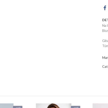
DE
Na 
Blu
Gli
Tún
Mar
Cat
-30%
-30%