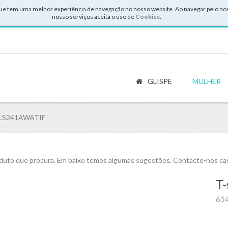
ue tem uma melhor experiência de navegação no nosso website. Ao navegar pelo noss
nosso serviços aceita o uso de
Cookies
.
GLISPE
MULHER
RLS241AWATIF
uto que procura. Em baixo temos algumas sugestões. Contacte-nos cas
T-
61