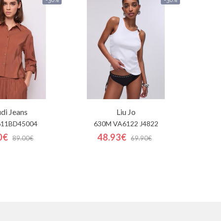
di Jeans
Liu Jo
611BD45004
630M VA6122 J4822
0€
48.93€
89.00€
69.90€