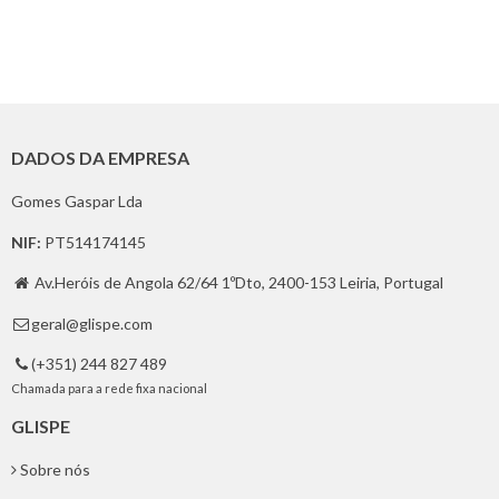
DADOS DA EMPRESA
Gomes Gaspar Lda
NIF:
PT514174145
Av.Heróis de Angola 62/64 1ºDto, 2400-153 Leiria, Portugal

geral@glispe.com

(+351) 244 827 489

Chamada para a rede fixa nacional
GLISPE
Sobre nós