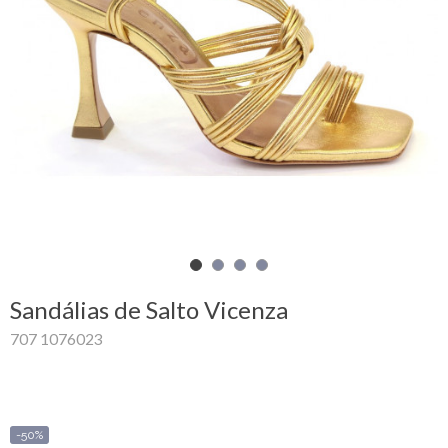
Carrinho
de
compras
Glispe
Mulher
Homem
Marcas
Sandálias de Salto Vicenza
Outlet
707 1076023
Facebook
Sobre
-50%
nós