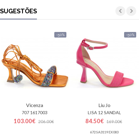
SUGESTÕES
-50%
-50%
Vicenza
Liu Jo
707 1617003
LISA 12 SANDAL
103.00€
84.50€
206.00€
169.00€
672 SA3119 EX083