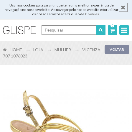
Usamos cookies para garantir que tem uma melhor experiência de
navegação no nosso website. Ao navegar pelo nosso website e/ou utilizar
os nosso serviços aceita o uso de
Cookies
.
0
Português
HOME
LOJA
MULHER
VICENZA -
VOLTAR
English
707 1076023
Español
Français
Login
Registar