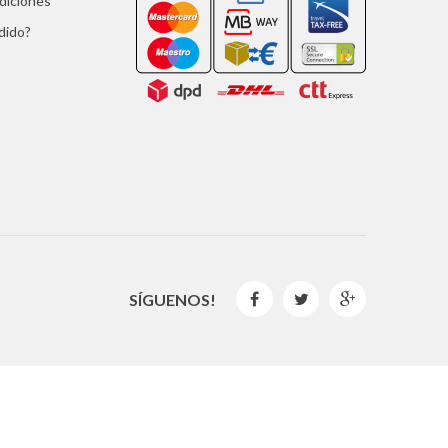
ndiciones
dido?
SÍGUENOS!



2016 © GLISPE. Todos los derechos reservados.
By
Mediaweb
&
Pêndulo