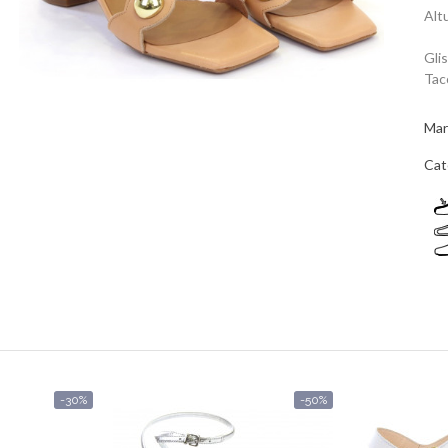
Alt
Gli
Tac
Mar
Cat
-30%
-50%