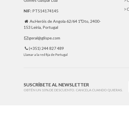
Gomes Gaspar Lda
Q
C
NIF:
PT514174145
Av.Heróis de Angola 62/64 1ºDto, 2400-

153 Leiria, Portugal
geral@glispe.com

(+351) 244 827 489

Llamar a la red fija de Portugal
SUSCRÍBETE AL NEWSLETTER
OBTÉN UN 10% DE DESCUENTO. CANCELA CUANDO QUIERAS.