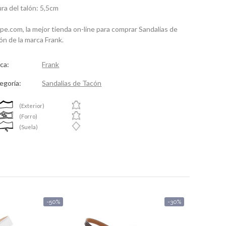
ura del talón: 5,5cm
spe.com, la mejor tienda on-line para comprar Sandalias de
ón de la marca Frank.
ca:
Frank
egoría:
Sandalias de Tacón
(Exterior)
(Forro)
(Suela)
-50%
-30%