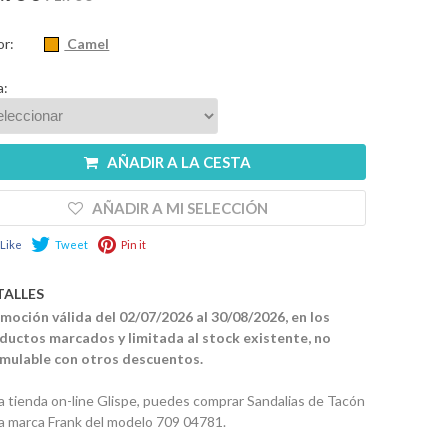
or:
Camel
a:
AÑADIR A LA CESTA
AÑADIR A MI SELECCIÓN
Like
Tweet
Pin it
TALLES
moción válida del 02/07/2026 al 30/08/2026, en los
ductos marcados y limitada al stock existente, no
mulable con otros descuentos.
la tienda on-line Glispe, puedes comprar Sandalias de Tacón
la marca Frank del modelo 709 04781.