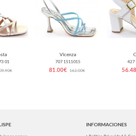
osta
Vicenza
C
73 01
707 1511015
427
81.00€
56.4
09.90€
162.00€
LISPE
INFORMACIONES