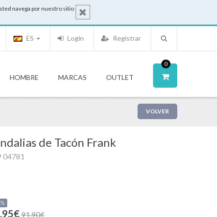
sted navega por nuestro sitio
ES
Login
Registrar
0
HOMBRE
MARCAS
OUTLET
VOLVER
ndalias de Tacón Frank
9 04781
0%
.95€
91.90€