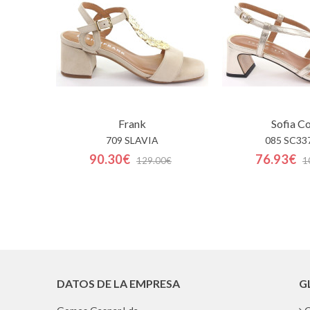
Frank
Sofia C
709 SLAVIA
085 SC33
90.30€
76.93€
129.00€
1
DATOS DE LA EMPRESA
G