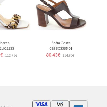
harca
Sofia Costa
 1UC2233
085 SC3355 01
8€
80.43€
112.95€
114.90€